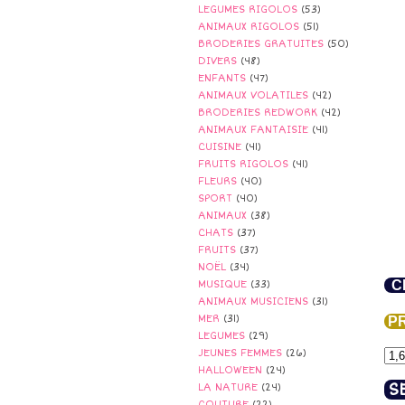
LEGUMES RIGOLOS
(53)
ANIMAUX RIGOLOS
(51)
BRODERIES GRATUITES
(50)
DIVERS
(48)
ENFANTS
(47)
ANIMAUX VOLATILES
(42)
BRODERIES REDWORK
(42)
ANIMAUX FANTAISIE
(41)
CUISINE
(41)
FRUITS RIGOLOS
(41)
FLEURS
(40)
SPORT
(40)
ANIMAUX
(38)
CHATS
(37)
FRUITS
(37)
NOËL
(34)
CI
MUSIQUE
(33)
ANIMAUX MUSICIENS
(31)
MER
(31)
PR
LEGUMES
(29)
JEUNES FEMMES
(26)
HALLOWEEN
(24)
S
LA NATURE
(24)
COUTURE
(22)