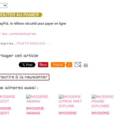
OUTER AU PANIER
r les commentaires
tégories :
FRUITS RIGOLOS
-
…
rtager cet article
Repost
0
inscrire à la newsletter
us aimerez aussi :
DERIE
BRODERIE
RICOT
ANANAS
BRODERIE
BRODERIE