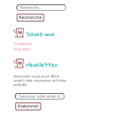
Recherche
Suivez-moi
Facebook
Flux RSS
Newsletter
Abonnez-vous pour être
averti des nouveaux articles
publiés.
E
m
a
i
l