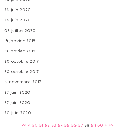
26 juin 2020
26 juin 2020
02 juillet 2020
19 janvier 2019
19 janvier 2019
20 octobre 2017
20 octobre 2017
14 novembre 2017
27 juin 2020
27 juin 2020
20 juin 2020
10
20
30
40
70
80
<<
<
50
51
52
53
54
55
56
57
58
59
60
>
>>