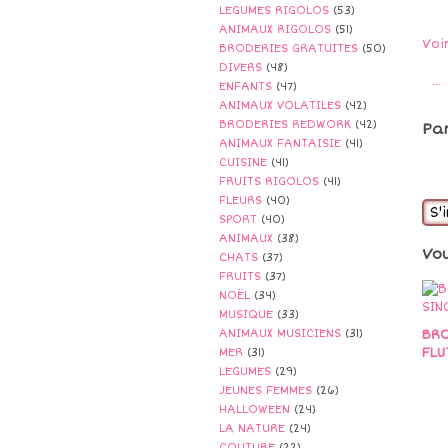
LEGUMES RIGOLOS
(53)
ANIMAUX RIGOLOS
(51)
Voi
BRODERIES GRATUITES
(50)
DIVERS
(48)
…
ENFANTS
(47)
ANIMAUX VOLATILES
(42)
BRODERIES REDWORK
(42)
Pa
ANIMAUX FANTAISIE
(41)
CUISINE
(41)
FRUITS RIGOLOS
(41)
FLEURS
(40)
S'
SPORT
(40)
ANIMAUX
(38)
Vo
CHATS
(37)
FRUITS
(37)
NOËL
(34)
MUSIQUE
(33)
BRO
ANIMAUX MUSICIENS
(31)
FLU
MER
(31)
LEGUMES
(29)
JEUNES FEMMES
(26)
HALLOWEEN
(24)
LA NATURE
(24)
COUTURE
(22)