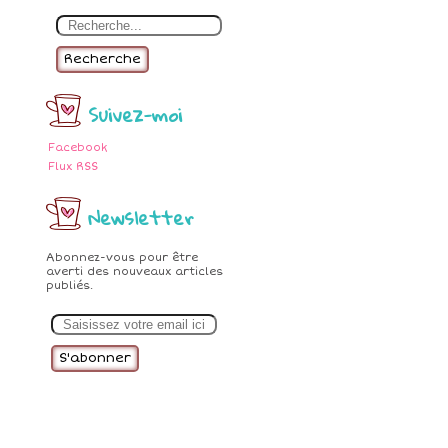
Recherche
Suivez-moi
Facebook
Flux RSS
Newsletter
Abonnez-vous pour être
averti des nouveaux articles
publiés.
E
m
a
i
l