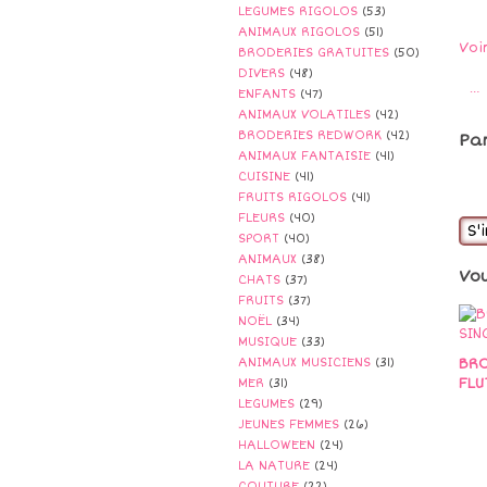
LEGUMES RIGOLOS
(53)
ANIMAUX RIGOLOS
(51)
Voi
BRODERIES GRATUITES
(50)
DIVERS
(48)
…
ENFANTS
(47)
ANIMAUX VOLATILES
(42)
BRODERIES REDWORK
(42)
Pa
ANIMAUX FANTAISIE
(41)
CUISINE
(41)
FRUITS RIGOLOS
(41)
FLEURS
(40)
S'
SPORT
(40)
ANIMAUX
(38)
Vo
CHATS
(37)
FRUITS
(37)
NOËL
(34)
MUSIQUE
(33)
BRO
ANIMAUX MUSICIENS
(31)
FLU
MER
(31)
LEGUMES
(29)
JEUNES FEMMES
(26)
HALLOWEEN
(24)
LA NATURE
(24)
COUTURE
(22)