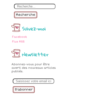
Recherche
Suivez-moi
Facebook
Flux RSS
Newsletter
Abonnez-vous pour être
averti des nouveaux articles
publiés.
E
m
a
i
l