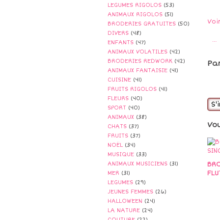
LEGUMES RIGOLOS
(53)
ANIMAUX RIGOLOS
(51)
Voi
BRODERIES GRATUITES
(50)
DIVERS
(48)
…
ENFANTS
(47)
ANIMAUX VOLATILES
(42)
BRODERIES REDWORK
(42)
Pa
ANIMAUX FANTAISIE
(41)
CUISINE
(41)
FRUITS RIGOLOS
(41)
FLEURS
(40)
S'
SPORT
(40)
ANIMAUX
(38)
Vo
CHATS
(37)
FRUITS
(37)
NOËL
(34)
MUSIQUE
(33)
BRO
ANIMAUX MUSICIENS
(31)
FLU
MER
(31)
LEGUMES
(29)
JEUNES FEMMES
(26)
HALLOWEEN
(24)
LA NATURE
(24)
COUTURE
(22)