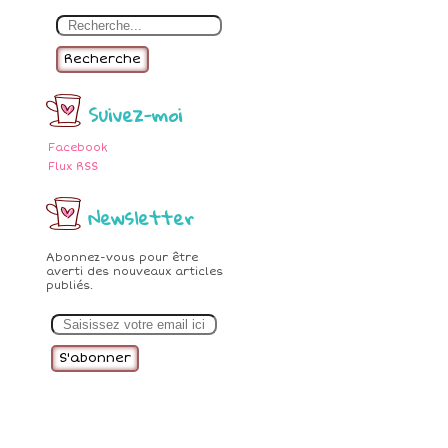
Recherche
Suivez-moi
Facebook
Flux RSS
Newsletter
Abonnez-vous pour être
averti des nouveaux articles
publiés.
E
m
a
i
l