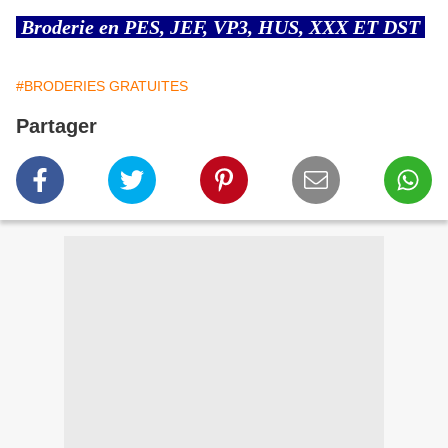
Broderie en PES, JEF, VP3, HUS, XXX ET DST
#BRODERIES GRATUITES
Partager