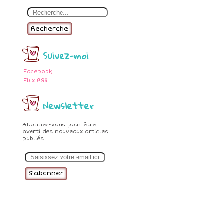
Recherche
Suivez-moi
Facebook
Flux RSS
Newsletter
Abonnez-vous pour être
averti des nouveaux articles
publiés.
E
m
a
i
l