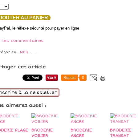
OUTER AU PANIER
r les commentaires
tégories :
MER
-
…
rtager cet article
Repost
0
inscrire à la newsletter
us aimerez aussi :
DERIE PLAGE
BRODERIE
BRODERIE
BRODERIE
VOILIER
ANCRE
TRANSAT