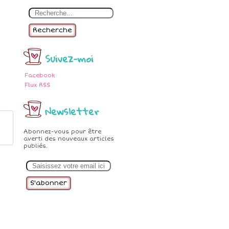
Recherche
Suivez-moi
Facebook
Flux RSS
Newsletter
Abonnez-vous pour être
averti des nouveaux articles
publiés.
E
m
a
i
l