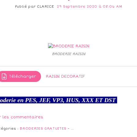
Publié par
CLARICE
29 Septembre 2020 à 08:06 AM
BRODERIE RAISIN
Télécharger
RAISIN DECORATIF
oderie en PES, JEF, VP3, HUS, XXX ET DST
r les commentaires
tégories :
BRODERIES GRATUITES
-
…