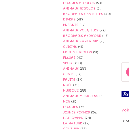
LEGUMES RIGOLOS
(53)
ANIMAUX RIGOLOS
(51)
BRODERIES GRATUITES
(50)
DIVERS
(48)
ENFANTS
(47)
ANIMAUX VOLATILES
(42)
BRODERIES REDWORK
(42)
ANIMAUX FANTAISIE
(41)
CUISINE
(41)
FRUITS RIGOLOS
(41)
FLEURS
(40)
SPORT
(40)
ANIMAUX
(38)
CHATS
(37)
FRUITS
(37)
NOËL
(34)
MUSIQUE
(33)
Br
ANIMAUX MUSICIENS
(31)
MER
(31)
LEGUMES
(29)
Voi
JEUNES FEMMES
(26)
HALLOWEEN
(24)
Ca
LA NATURE
(24)
COUTURE
(22)