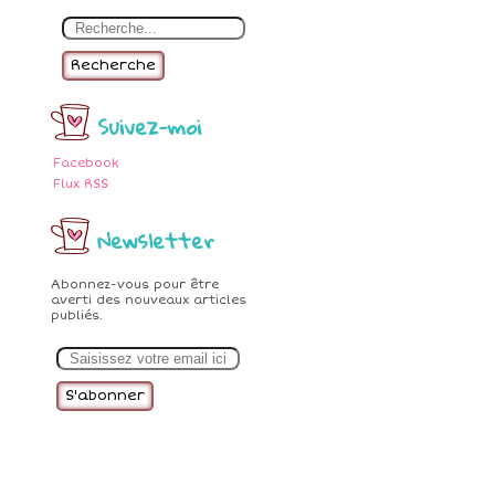
Recherche
Suivez-moi
Facebook
Flux RSS
Newsletter
Abonnez-vous pour être
averti des nouveaux articles
publiés.
E
m
a
i
l