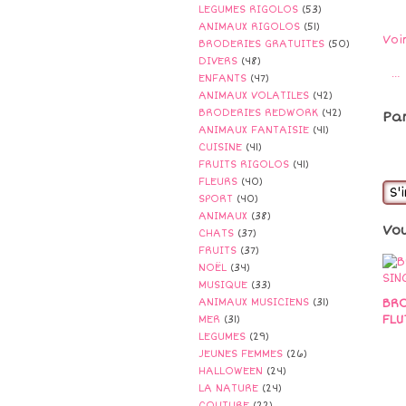
LEGUMES RIGOLOS
(53)
ANIMAUX RIGOLOS
(51)
Voi
BRODERIES GRATUITES
(50)
DIVERS
(48)
…
ENFANTS
(47)
ANIMAUX VOLATILES
(42)
BRODERIES REDWORK
(42)
Pa
ANIMAUX FANTAISIE
(41)
CUISINE
(41)
FRUITS RIGOLOS
(41)
FLEURS
(40)
S'
SPORT
(40)
ANIMAUX
(38)
Vo
CHATS
(37)
FRUITS
(37)
NOËL
(34)
MUSIQUE
(33)
BRO
ANIMAUX MUSICIENS
(31)
FLU
MER
(31)
LEGUMES
(29)
JEUNES FEMMES
(26)
HALLOWEEN
(24)
LA NATURE
(24)
COUTURE
(22)