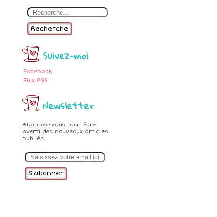
Recherche
Suivez-moi
Facebook
Flux RSS
Newsletter
Abonnez-vous pour être
averti des nouveaux articles
publiés.
E
m
a
i
l