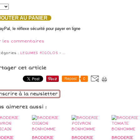
OUTER AU PANIER
r les commentaires
tégories :
LEGUMES RIGOLOS
-
…
rtager cet article
Repost
0
inscrire à la newsletter
us aimerez aussi :
DERIE
BRODERIE
BRODERIE
BRODERIE