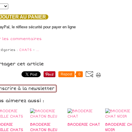
OUTER AU PANIER
r les commentaires
tégories :
CHATS
-
…
rtager cet article
Repost
0
inscrire à la newsletter
us aimerez aussi :
DERIE
BRODERIE
BRODERIE CHAT
BRODERIE C
ILLE CHATS
CHATON BLEU
NOIR