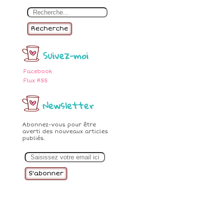
Recherche
Suivez-moi
Facebook
Flux RSS
Newsletter
Abonnez-vous pour être
averti des nouveaux articles
publiés.
E
m
a
i
l