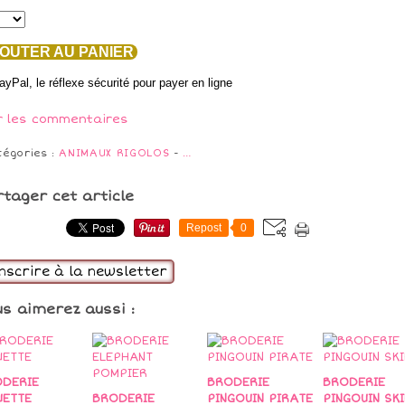
OUTER AU PANIER
r les commentaires
tégories :
ANIMAUX RIGOLOS
-
…
rtager cet article
Repost
0
inscrire à la newsletter
us aimerez aussi :
DERIE
BRODERIE
BRODERIE
UETTE
BRODERIE
PINGOUIN PIRATE
PINGOUIN SK