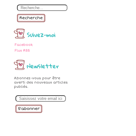
Recherche
Suivez-moi
Facebook
Flux RSS
Newsletter
Abonnez-vous pour être
averti des nouveaux articles
publiés.
E
m
a
i
l