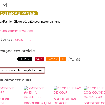
OUTER AU PANIER
r les commentaires
tégories :
SPORT
-
…
rtager cet article
Repost
0
inscrire à la newsletter
us aimerez aussi :
DERIE
BRODERIE SAC
ORT
BRODERIE PATIN
DE GOLF
BRODERIE C