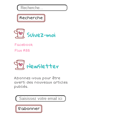
Recherche
Suivez-moi
Facebook
Flux RSS
Newsletter
Abonnez-vous pour être
averti des nouveaux articles
publiés.
E
m
a
i
l