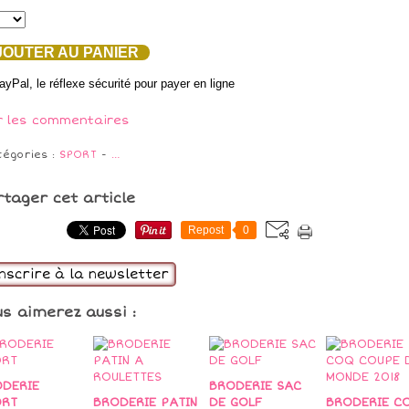
OUTER AU PANIER
r les commentaires
tégories :
SPORT
-
…
rtager cet article
Repost
0
inscrire à la newsletter
us aimerez aussi :
DERIE
BRODERIE SAC
ORT
BRODERIE PATIN
DE GOLF
BRODERIE C