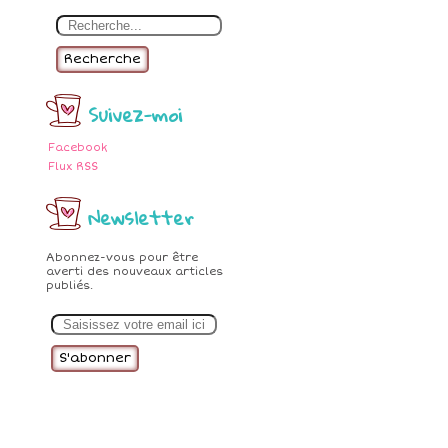
Recherche
Suivez-moi
Facebook
Flux RSS
Newsletter
Abonnez-vous pour être
averti des nouveaux articles
publiés.
E
m
a
i
l