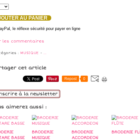
OUTER AU PANIER
r les commentaires
tégories :
MUSIQUE
-
…
rtager cet article
Repost
0
inscrire à la newsletter
us aimerez aussi :
DERIE
BRODERIE
BRODERIE
BRODERIE FL
TARE BASSE
MUSIQUE
ACCORDEON