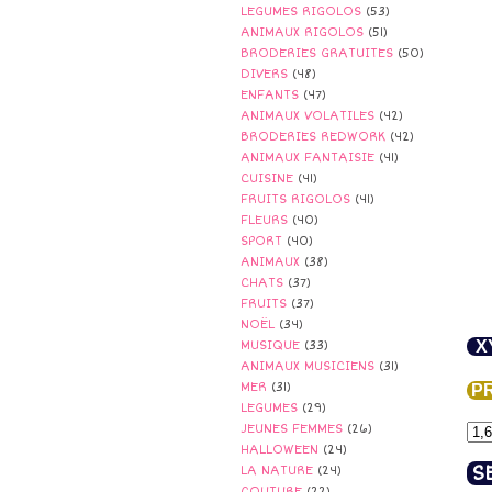
LEGUMES RIGOLOS
(53)
ANIMAUX RIGOLOS
(51)
BRODERIES GRATUITES
(50)
DIVERS
(48)
ENFANTS
(47)
ANIMAUX VOLATILES
(42)
BRODERIES REDWORK
(42)
ANIMAUX FANTAISIE
(41)
CUISINE
(41)
FRUITS RIGOLOS
(41)
FLEURS
(40)
SPORT
(40)
ANIMAUX
(38)
CHATS
(37)
FRUITS
(37)
NOËL
(34)
X
MUSIQUE
(33)
ANIMAUX MUSICIENS
(31)
MER
(31)
PR
LEGUMES
(29)
JEUNES FEMMES
(26)
HALLOWEEN
(24)
S
LA NATURE
(24)
COUTURE
(22)