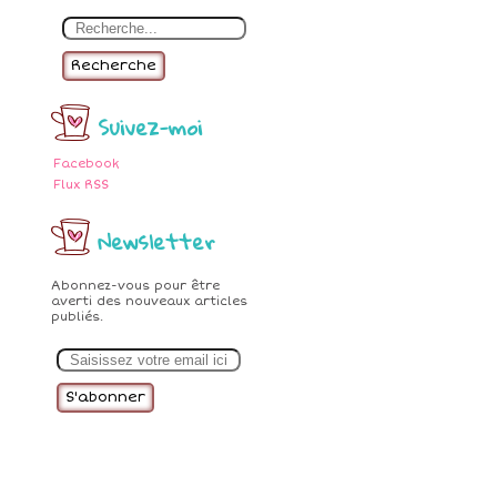
Recherche
Suivez-moi
Facebook
Flux RSS
Newsletter
Abonnez-vous pour être
averti des nouveaux articles
publiés.
E
m
a
i
l