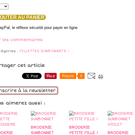
OUTER AU PANIER
r les commentaires
tégories :
FILLETTES SUNBONNETS
-
…
rtager cet article
Repost
0
inscrire à la newsletter
us aimerez aussi :
BRODERIE
BRODERIE
DERIE
SUNBONNET
PETITE FILLE 1
BRODERIE