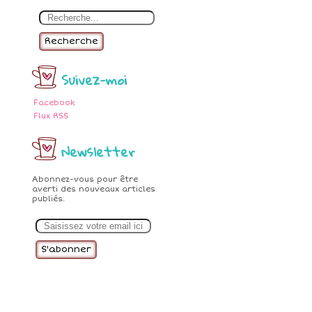
Recherche
Suivez-moi
Facebook
Flux RSS
Newsletter
Abonnez-vous pour être
averti des nouveaux articles
publiés.
E
m
a
i
l