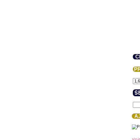
C
PR
S
AJ
Voi