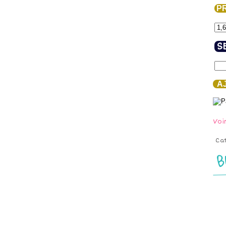
PR
S
AJ
Voi
Ca
B