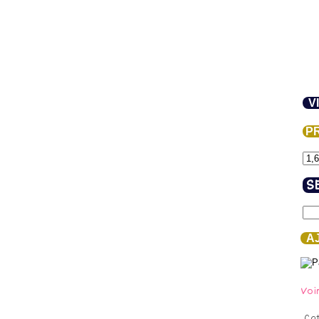
VI
PR
S
AJ
Voi
Ca