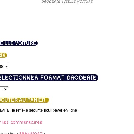
BRODERIE VIEILLE VOITURE
EILLE VOITURE
IX
ELECTIONNER FORMAT BRODERIE
OUTER AU PANIER
r les commentaires
tégories :
TRANSPORT
-
…