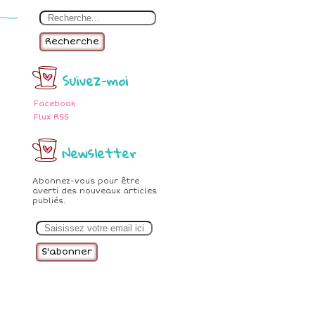
Recherche
Suivez-moi
Facebook
Flux RSS
Newsletter
Abonnez-vous pour être
averti des nouveaux articles
publiés.
E
m
a
i
l