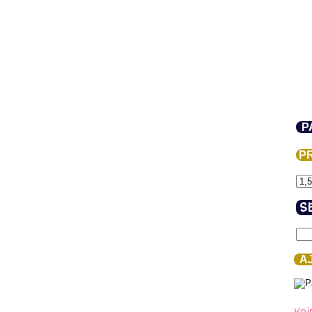
P
PR
S
AJ
Voi