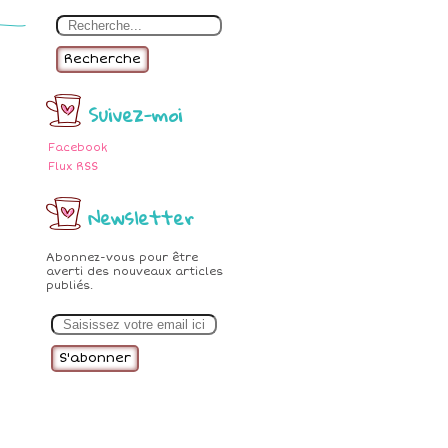
Recherche
Suivez-moi
Facebook
Flux RSS
Newsletter
Abonnez-vous pour être
averti des nouveaux articles
publiés.
E
m
a
i
l