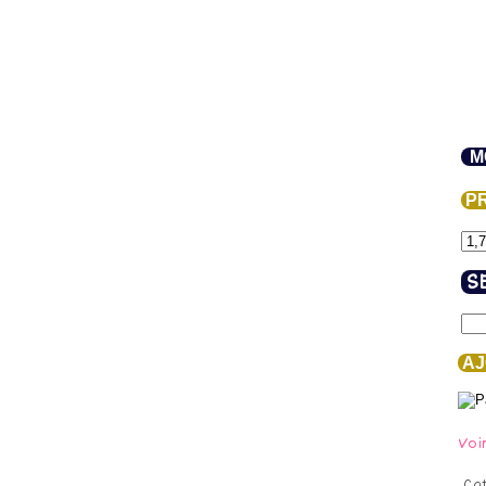
M
PR
S
AJ
Voi
Ca