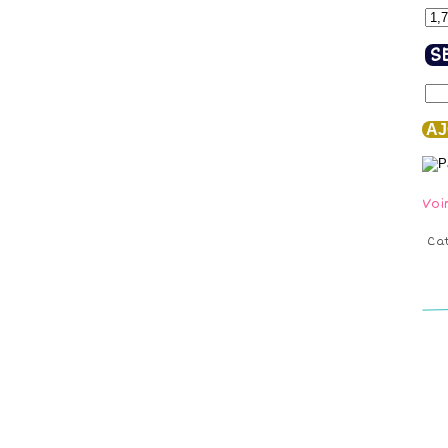
S
AJ
Voi
Ca