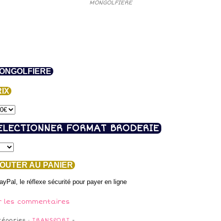
MONGOLFIERE
ONGOLFIERE
IX
ELECTIONNER FORMAT BRODERIE
OUTER AU PANIER
r les commentaires
tégories :
TRANSPORT
-
…